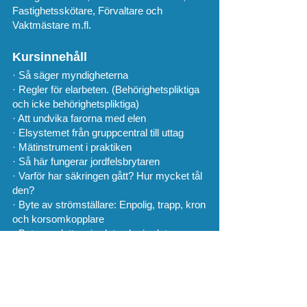
Fastighetsskötare, Förvaltare och
Vaktmästare m.fl.
Kursinnehåll
· Så säger myndigheterna
· Regler för elarbeten. (Behörighetspliktiga
och icke behörighetspliktiga)
· Att undvika farorna med elen
· Elsystemet från gruppcentral till uttag
· Mätinstrument i praktiken
· Så här fungerar jordfelsbrytaren
· Varför har säkringen gått? Hur mycket tål
den?
· Byte av strömställare: Enpolig, trapp, kron
och korsomkopplare
· Byte av eluttag, jordat och ojordat
· Kontrollera Ditt arbete Förkunskaper Inga
förkunskaper krävs