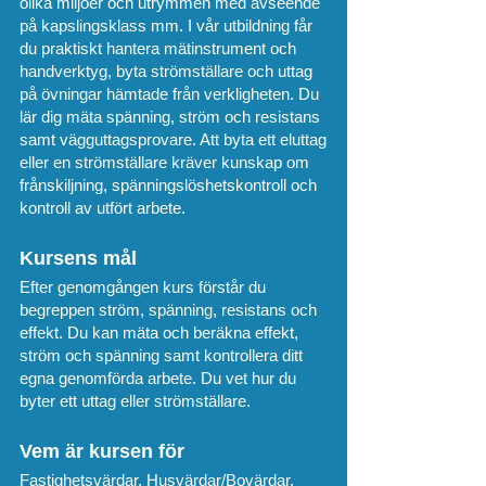
olika miljöer och utrymmen med avseende
på kapslingsklass mm. I vår utbildning får
du praktiskt hantera mätinstrument och
handverktyg, byta strömställare och uttag
på övningar hämtade från verkligheten. Du
lär dig mäta spänning, ström och resistans
samt vägguttagsprovare. Att byta ett eluttag
eller en strömställare kräver kunskap om
frånskiljning, spänningslöshetskontroll och
kontroll av utfört arbete.
Kursens mål
Efter genomgången kurs förstår du
begreppen ström, spänning, resistans och
effekt. Du kan mäta och beräkna effekt,
ström och spänning samt kontrollera ditt
egna genomförda arbete. Du vet hur du
byter ett uttag eller strömställare.
Vem är kursen för
Fastighetsvärdar, Husvärdar/Bovärdar,